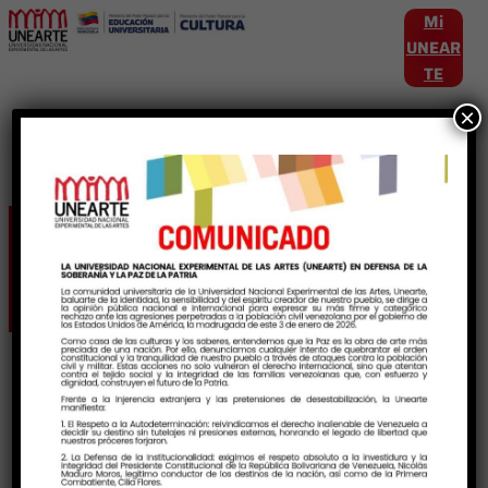
Mi
UNEAR
TE
×
Etiqueta:
VocesUneartistas