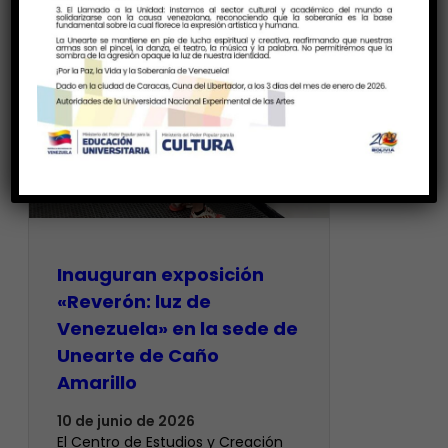
Inauguran exposición
«Reverón: luz de
Venezuela» en la sede de
Unearte de Caño
Amarillo
10 de junio de 2026
El Centro de Estudios y Creación