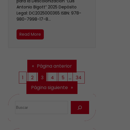
para la Descolonización “Luis
Antonio Bigott” 2025 Depósito
Legal: DC2025000365 ISBN: 978-
980-7998-17-8…
Read More
«
Página anterior
1
2
3
4
5
…
34
Página siguiente
»