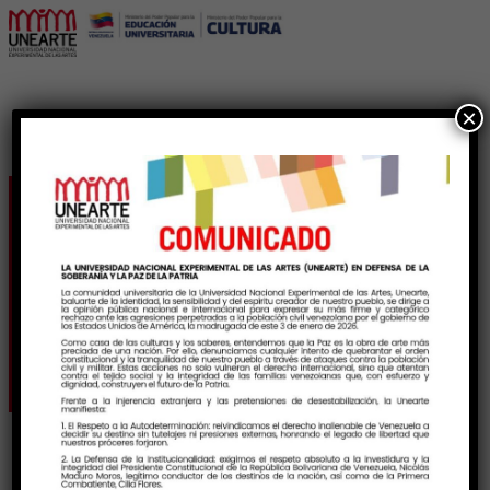
×
Cantata “Jugando a la
sombra de una plaza
vieja”