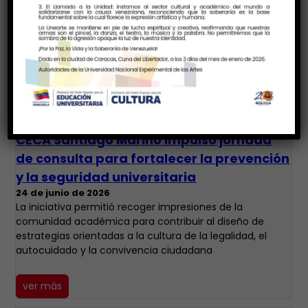
CECA Santiago Mariño impulsó jornada
de consulta para fortalecer la prevención
y la seguridad universitaria
24 de junio de 2026
La iniciativa permitió recoger impresiones de la
comunidad académica para contribuir al diseño de
estrategias orientadas a la cultura de la legalidad, el
autocuidado y la convivencia ciudadana
ver más