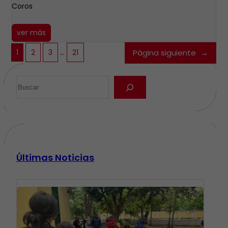
Coros
ver más
1
2
3
…
21
Página siguiente
→
Últimas Noticias