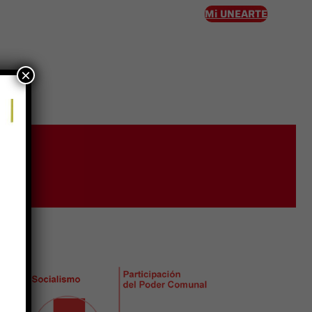
Mi UNEARTE
×
eso