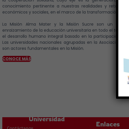
conocimiento pertinente a nuestras realidades y retos cultu
económicos y sociales, en el marco de la transformación del p
La Misión Alma Mater y la Misión Sucre son un todo a
enraizamiento de la educación universitaria en todo el territ
el desarrollo humano integral basado en la participación pr
Las universidades nacionales agrupadas en la Asociación de 
son actores fundamentales en la Misión.
CONOCE MÁS
Universidad
Enlaces
Contáctanos