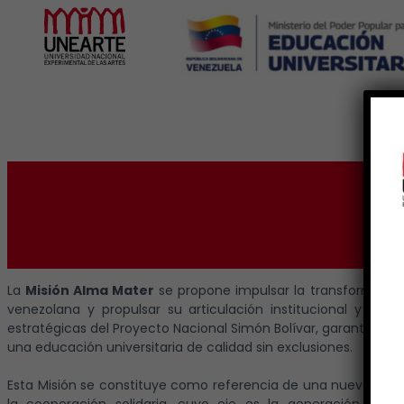
Inicio
La
Misión Alma Mater
se propone impulsar la transformación
venezolana y propulsar su articulación institucional y territ
estratégicas del Proyecto Nacional Simón Bolívar, garantizand
una educación universitaria de calidad sin exclusiones.
Esta Misión se constituye como referencia de una nueva instit
la cooperación solidaria, cuyo eje es la generación, tran