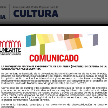
Nosotros
Noticias
Publicaciones
Contáctenos
Ingr
Alma Mater
 de la educación universitaria
orial, en función de las líneas
o el derecho de todas y todos a
ucionalidad, caracterizada por
sformación y socialización de