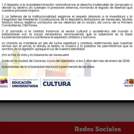
rales, ambientales, políticos,
aís.
rticulado para favorecer el
orio nacional, comprometida con
otagónica de las comunidades.
Rectores Bolivarianos (ARBOL)
Redes Sociales