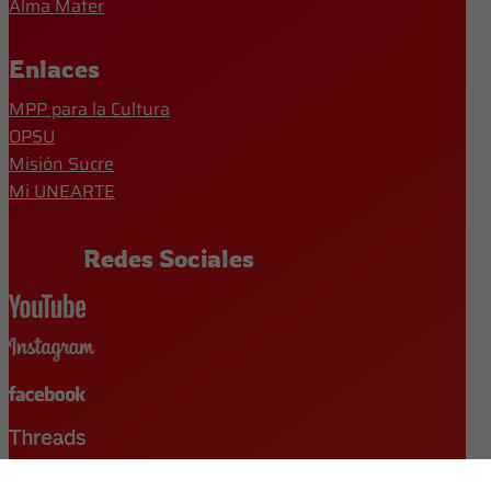
Alma Mater
Enlaces
MPP para la Cultura
OPSU
Misión Sucre
Mi UNEARTE
Redes Sociales