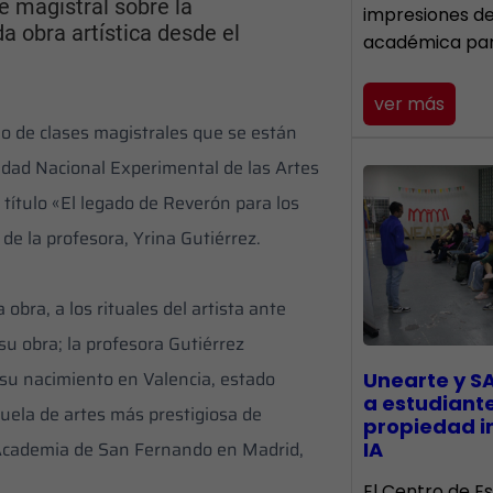
e magistral sobre la
impresiones d
da obra artística desde el
académica pa
ver más
clo de clases magistrales que se están
idad Nacional Experimental de las Artes
 título «El legado de Reverón para los
de la profesora, Yrina Gutiérrez.
obra, a los rituales del artista ante
su obra; la profesora Gutiérrez
su nacimiento en Valencia, estado
Unearte y S
a estudiant
cuela de artes más prestigiosa de
propiedad in
; Academia de San Fernando en Madrid,
IA
El Centro de Es