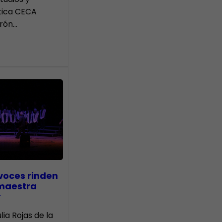
tica CECA
rón…
voces rinden
 maestra
r
lia Rojas de la