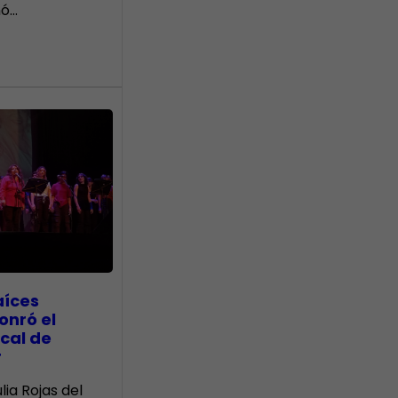
nó…
aíces
onró el
cal de
r
lia Rojas del