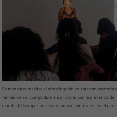
Es menester resaltar el aforo logrado en esta convocatoria 
también en el cuerpo docente al contar con la presencia de
manifestó la importancia que merece adentrarse en el pen