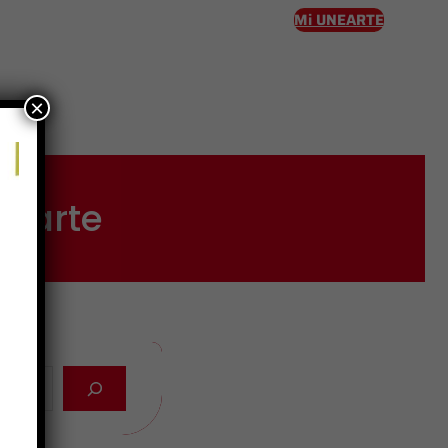
Mi UNEARTE
×
eso
nearte