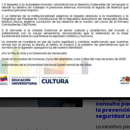
Últimas Notic
CECA Santia
impulsó jor
consulta par
la prevenció
seguridad un
La iniciativa p