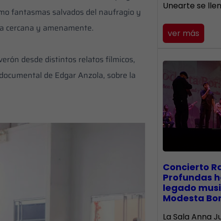
Unearte se lle
omo fantasmas salvados del naufragio y
edra cercana y amenamente.
ver más
verón desde distintos relatos fílmicos,
el documental de Edgar Anzola, sobre la
​Concierto R
Profundas h
legado musi
Modesta Bo
La Sala Anna Ju