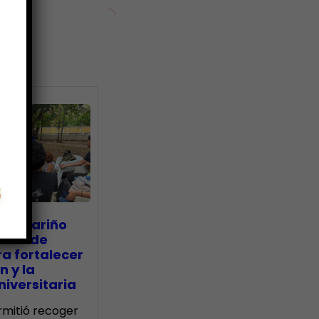
ias
go Mariño
nada de
a fortalecer
n y la
iversitaria
ermitió recoger