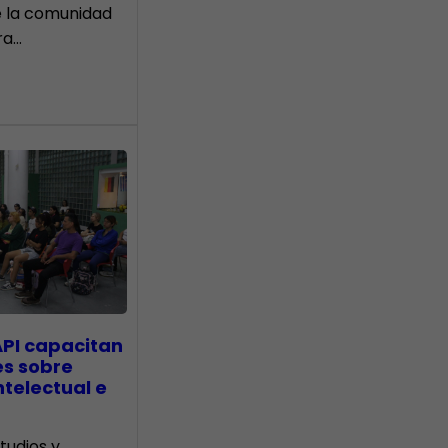
e la comunidad
ra…
API capacitan
es sobre
telectual e
tudios y