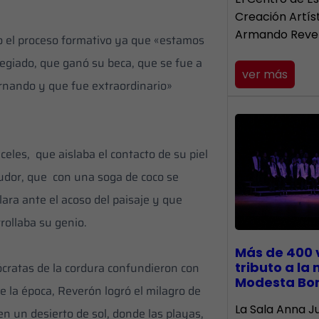
Creación Artís
Armando Reve
do el proceso formativo ya que «estamos
legiado, que ganó su beca, que se fue a
ver más
rnando y que fue extraordinario»
celes, que aislaba el contacto de su piel
sudor, que con una soga de coco se
ara ante el acoso del paisaje y que
rollaba su genio.
Más de 400 
tributo a la
rócratas de la cordura confundieron con
Modesta Bo
 la época, Reverón logró el milagro de
​La Sala Anna Ju
en un desierto de sol, donde las playas,