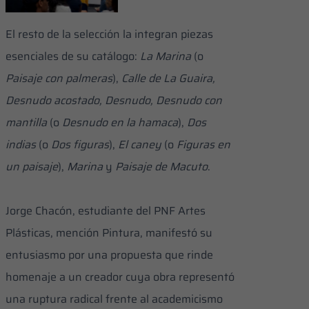
el propio Reverón
durante su vejez en
El resto de la selección la integran piezas
Macuto
esenciales de su catálogo:
La Marina
(o
Paisaje con palmeras
),
Calle de La Guaira,
Desnudo acostado, Desnudo, Desnudo con
mantilla
(o
Desnudo en la hamaca
),
Dos
indias
(o
Dos figuras
),
El caney
(o
Figuras en
un paisaje
),
Marina
y
Paisaje de Macuto
.
Jorge Chacón, estudiante del PNF Artes
Plásticas, mención Pintura, manifestó su
entusiasmo por una propuesta que rinde
homenaje a un creador cuya obra representó
una ruptura radical frente al academicismo