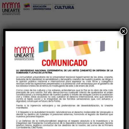
×
Inauguran exposición
«Reverón: luz de
Venezuela» en la sede
de Unearte de Caño
Amarillo