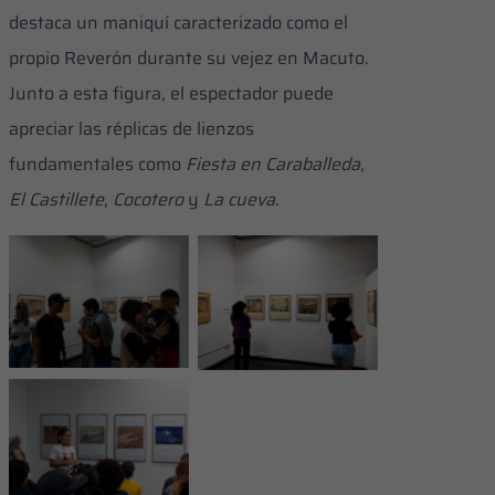
destaca un maniquí caracterizado como el
propio Reverón durante su vejez en Macuto.
Junto a esta figura, el espectador puede
apreciar las réplicas de lienzos
fundamentales como
Fiesta en Caraballeda
,
La muestra reúne
El Castillete
,
Cocotero
y
La cueva
.
reproducciones
La exhibición se
impresas en
instaló en los
formato
espacios de la
En la sección
institucional de sus
biblioteca del CECA
introductoria de la
piezas más
exposición destaca
emblemática
un maniquí
caracterizado como