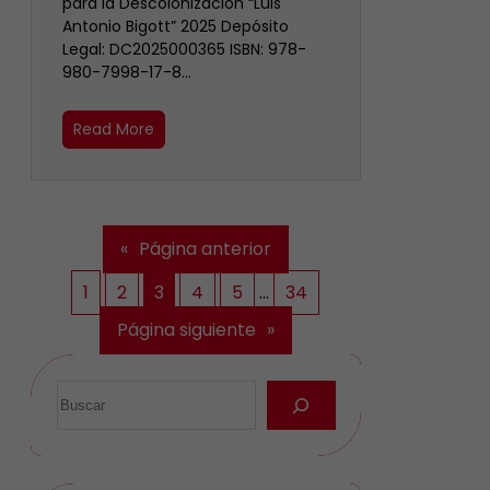
para la Descolonización “Luis
Antonio Bigott” 2025 Depósito
Legal: DC2025000365 ISBN: 978-
980-7998-17-8…
Read More
«
Página anterior
1
2
3
4
5
…
34
Página siguiente
»