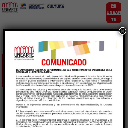
Mi
UNEAR
TE
×
Etiqueta:
VisiónPedagógica