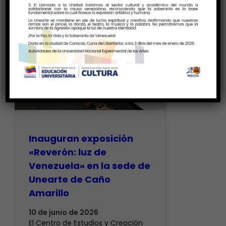
Inauguran exposición
«Reverón: luz de
Venezuela» en la sede de
Unearte de Caño
Amarillo
10 de junio de 2026
El Centro de Estudios y Creación