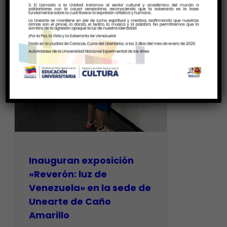
Inauguran exposición
«Reverón: luz de
Venezuela» en la sede de
Unearte de Caño
Amarillo