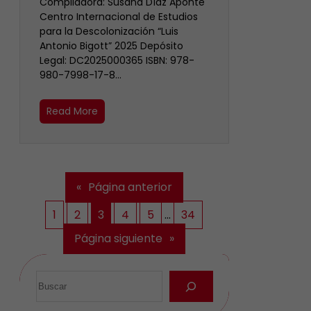
Compiladora: Susana Díaz Aponte
Centro Internacional de Estudios
para la Descolonización “Luis
Antonio Bigott” 2025 Depósito
Legal: DC2025000365 ISBN: 978-
980-7998-17-8…
Read More
«
Página anterior
1
2
3
4
5
…
34
Página siguiente
»