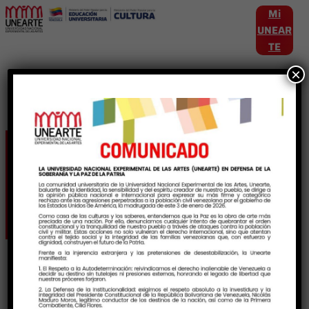
Mi
UNEAR
TE
×
Etiqueta:
VinculacionUniversitaria