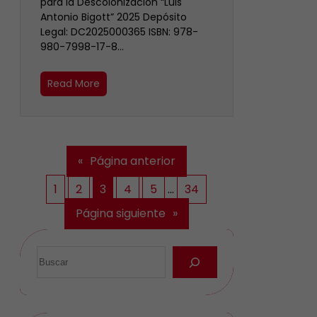
para la Descolonización “Luis
Antonio Bigott” 2025 Depósito
Legal: DC2025000365 ISBN: 978-
980-7998-17-8…
Read More
«
Página anterior
1
2
3
4
5
…
34
Página siguiente
»