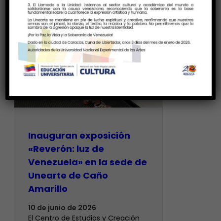
Inauguran exposición
«Reverón: luz de
Venezuela» en la sede de
Unearte de Caño
Amarillo
10 de junio de 2026
El Centro de Estudios y Creación