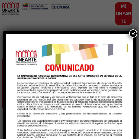
Mi
UNEAR
TE
×
Etiqueta:
ProgramaNacionaldeFormaci