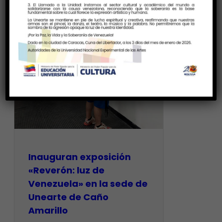
Inauguran exposición
«Reverón: luz de
Venezuela» en la sede de
Unearte de Caño
Amarillo