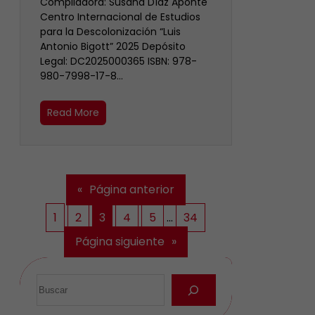
Compiladora: Susana Díaz Aponte
Centro Internacional de Estudios
para la Descolonización “Luis
Antonio Bigott” 2025 Depósito
Legal: DC2025000365 ISBN: 978-
980-7998-17-8…
Read More
«
Página anterior
1
2
3
4
5
…
34
Página siguiente
»