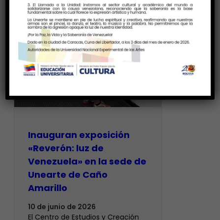
Inauguran exposición
«Reverón: luz de
Venezuela» en la sede de
Unearte de Caño
Amarillo
10 de junio de 2026
El Centro de Estudios y Creación