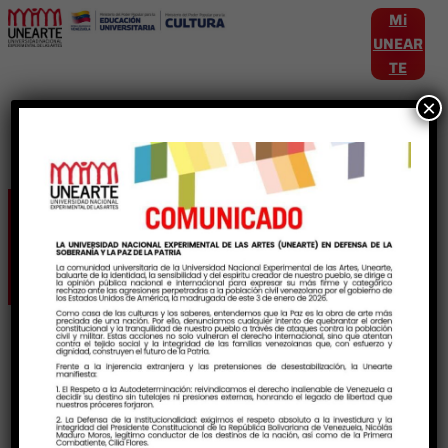
Mi
UNEAR
TE
×
Etiqueta:
Neurodivergentes