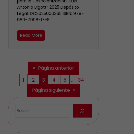
para la Descolonización “Luis
Antonio Bigott” 2025 Depósito
Legal: DC2025000365 ISBN: 978-
980-7998-17-8…
Read More
«
Página anterior
1
2
3
4
5
…
34
Página siguiente
»