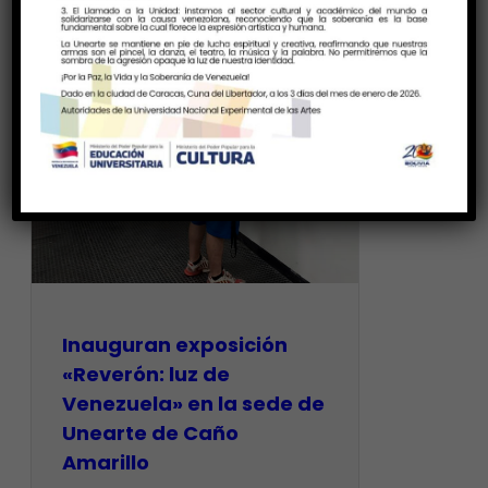
Inauguran exposición
«Reverón: luz de
Venezuela» en la sede de
Unearte de Caño
Amarillo