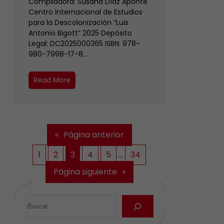
Compiladora: Susana Díaz Aponte
Centro Internacional de Estudios
para la Descolonización “Luis
Antonio Bigott” 2025 Depósito
Legal: DC2025000365 ISBN: 978-
980-7998-17-8…
Read More
«
Página anterior
1
2
3
4
5
…
34
Página siguiente
»