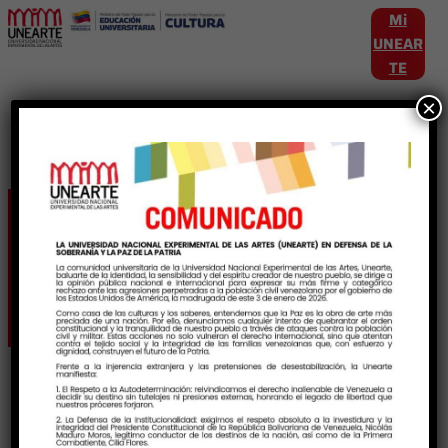
Mi
UNEAR
TE
×
Etiqueta:
InteligenciaArtificial