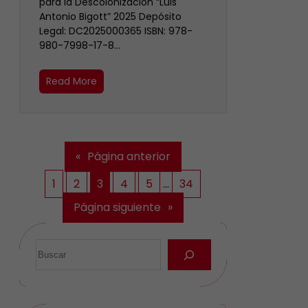
para la Descolonización “Luis
Antonio Bigott” 2025 Depósito
Legal: DC2025000365 ISBN: 978-
980-7998-17-8…
Read More
«
Página anterior
1
2
3
4
5
…
34
Página siguiente
»