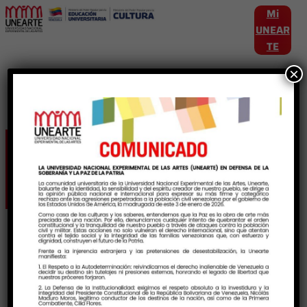
Mi
UNEAR
TE
×
Etiqueta:
EspacioaCalidos