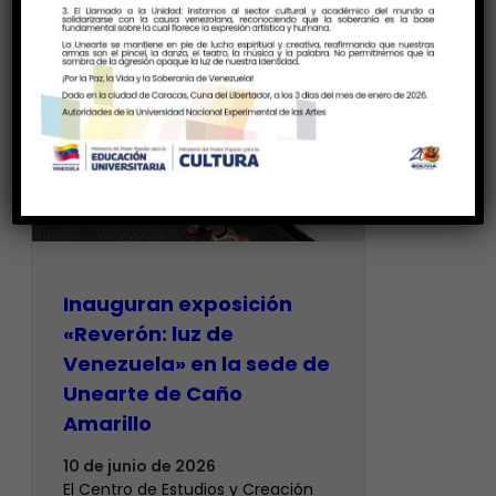
Inauguran exposición
«Reverón: luz de
Venezuela» en la sede de
Unearte de Caño
Amarillo
10 de junio de 2026
El Centro de Estudios y Creación