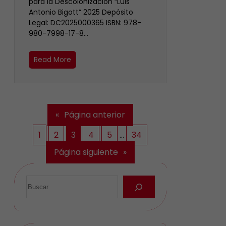
para la Descolonización “Luis
Antonio Bigott” 2025 Depósito
Legal: DC2025000365 ISBN: 978-
980-7998-17-8…
Read More
«
Página anterior
1
2
3
4
5
…
34
Página siguiente
»