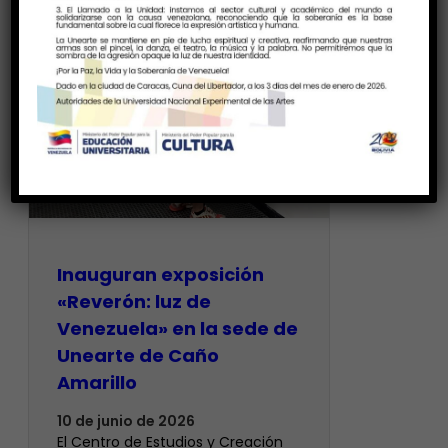
Inauguran exposición
«Reverón: luz de
Venezuela» en la sede de
Unearte de Caño
Amarillo
10 de junio de 2026
El Centro de Estudios y Creación