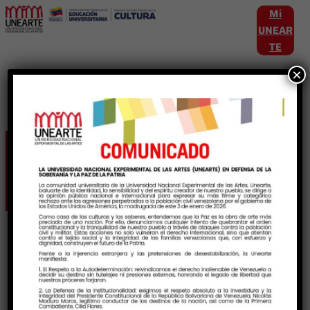
Mi
UNEAR
TE
×
Autor:
Patricia Vielma