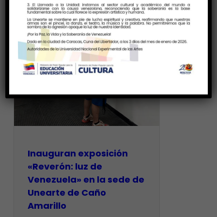
Inauguran exposición
«Reverón: luz de
Venezuela» en la sede de
Unearte de Caño
Amarillo