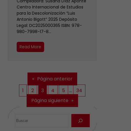
Compiladora: Susana Díaz Aponte
Centro Internacional de Estudios
para la Descolonización “Luis
Antonio Bigott” 2025 Depósito
Legal: DC2025000365 ISBN: 978-
980-7998-17-8…
Read More
«
Página anterior
1
2
3
4
5
…
34
Página siguiente
»