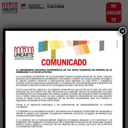
Mi
UNEAR
TE
×
Etiqueta:
SaberesAcademicos