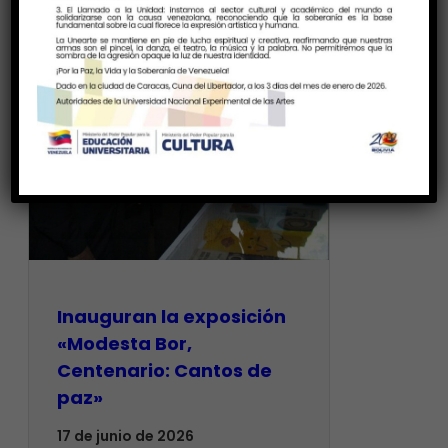
Inauguran la exposición
«Modesta Bor,
Centenario: Cantos de
paz»
17 de junio de 2026