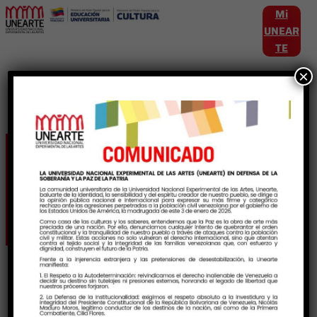
Mi
UNEAR
TE
×
Etiqueta:
SaberesAcademicos