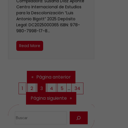
Compiladora: Susana Díaz Aponte
Centro Internacional de Estudios
para la Descolonización “Luis
Antonio Bigott” 2025 Depósito
Legal: DC2025000365 ISBN: 978-
980-7998-17-8…
Read More
«
Página anterior
1
2
3
4
5
…
34
Página siguiente
»