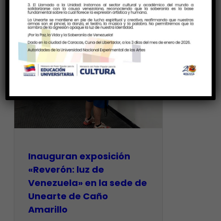
Inauguran exposición
«Reverón: luz de
Venezuela» en la sede de
Unearte de Caño
Amarillo