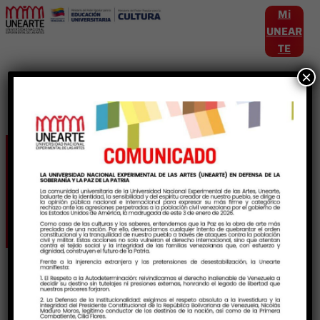
Mi
UNEAR
TE
×
Etiqueta:
ProtecciónDeCreacionesArtist