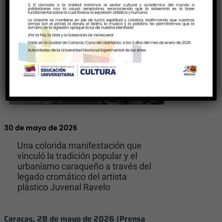
30 de mayo de 2026
Una colorida manifestación que
vinculó la tradición popular y el
urbanismo caraqueño a través del
legado cromático del artista
plástico Juvenal Ravelo
Caracas, 28 de mayo de 2026 (Prensa