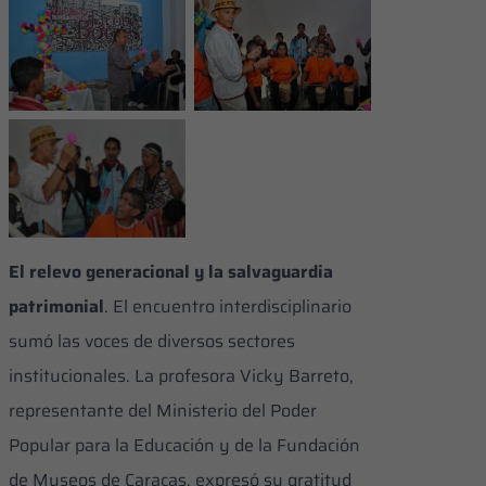
contó con una
consolidado como
participación
un hito cultural
protagónica de la
dentro de la
Participaron
comunidad
institución
estudiantes,
decimistas y
habitantes de la
parroquia Sucre,
entre otros
El relevo generacional y la salvaguardia
patrimonial
. ​El encuentro interdisciplinario
sumó las voces de diversos sectores
institucionales. La profesora Vicky Barreto,
representante del Ministerio del Poder
Popular para la Educación y de la Fundación
de Museos de Caracas, expresó su gratitud