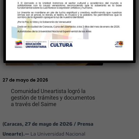
27 de mayo de 2026
Comunidad Uneartista logró la
gestión de trámites y documentos
a través del Saime
(Caracas, 27 de mayo de 2026 / Prensa
Unearte).—
La Universidad Nacional