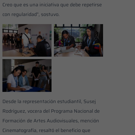
Creo que es una iniciativa que debe repetirse
con regularidad”, sostuvo.
La actividad se
desarrolló en el
La jornada estuvo
lobby de la sala
muy concurrida
Anna Julia Rojas
del CECA Aquiles
Benefició a
Nazoa
estudiantes y
trabajadores de la
institución
Desde la representación estudiantil, Susej
Rodríguez, vocera del Programa Nacional de
Formación de Artes Audiovisuales, mención
Cinematografía, resaltó el beneficio que