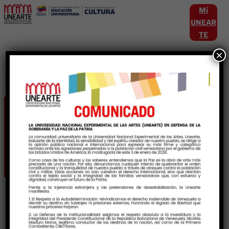
Mi
UNEAR
TE
×
Etiqueta:
ProducciónIntelectual