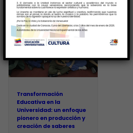
Transformación
Educativa en la
Universidad: un enfoque
pionero en producción y
creación de saberes