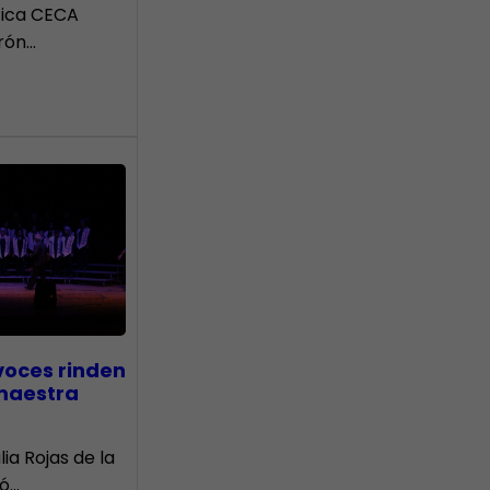
tica CECA
rón…
voces rinden
 maestra
lia Rojas de la
nó…