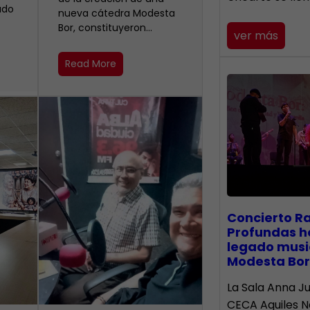
ado
nueva cátedra Modesta
Bor, constituyeron…
ver más
Read More
​Concierto R
Profundas h
legado musi
Modesta Bor
La Sala Anna Ju
CECA Aquiles 