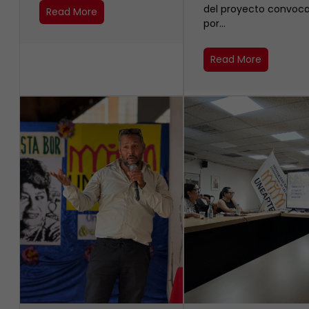
del proyecto convoc
Read More
por…
Read More