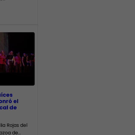
aíces
onró el
cal de
lia Rojas del
Nazoa de…