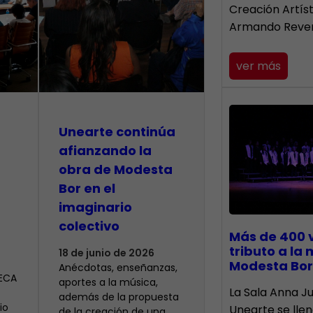
Creación Artís
Armando Reve
ver más
Unearte continúa
afianzando la
obra de Modesta
Bor en el
imaginario
colectivo
Más de 400 
tributo a la
18 de junio de 2026
Modesta Bor
Anécdotas, enseñanzas,
CECA
aportes a la música,
​La Sala Anna Ju
además de la propuesta
io
Unearte se lle
de la creación de una