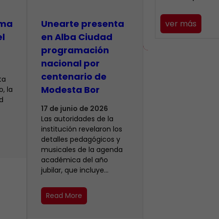
lma
​Unearte presenta
ver más
el
en Alba Ciudad
programación
nacional por
centenario de
ta
Modesta Bor
, la
d
17 de junio de 2026
Las autoridades de la
institución revelaron los
detalles pedagógicos y
musicales de la agenda
académica del año
jubilar, que incluye…
Read More