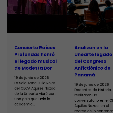
​Concierto Raíces
Analizan en la
Profundas honró
Unearte legado
el legado musical
del Congreso
de Modesta Bor
Anfictiónico de
Panamá
19 de junio de 2026
La Sala Anna Julia Rojas
19 de junio de 2026
del CECA Aquiles Nazoa
Docentes de Historia
de la Unearte vibró con
realizaron un
una gala que unió la
conversatorio en el 
academia…
Aquiles Nazoa, en el
marco del bicentenar