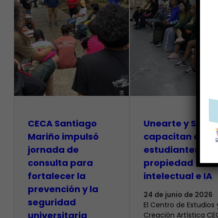
CECA Santiago
Unearte y SAPI
Mariño impulsó
capacitan a
jornada de
estudiantes so
consulta para
propiedad
fortalecer la
intelectual e IA
prevención y la
24 de junio de 2026
seguridad
El Centro de Estudios 
universitaria
Creación Artística C