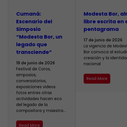
Cumaná:
Modesta Bor, a
Escenario del
libre escrita en 
Simposio
pentagrama
“Modesta Bor, un
17 de junio de 2026
legado que
La vigencia de Modes
transciende”
Bor convoca al estudio
creación y la identida
18 de junio de 2026
nacional
Festival de Coros,
simposios,
Read More
conversatorios,
exposiciones videos
fotos entres otras
actividades hacen eco
del legado de la
compositora y maestra…
Read More