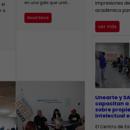
en una gala que unió…
impresiones de
 el
académica pa
r a
Read More
ver más
Unearte y SA
capacitan a
sobre propi
intelectual e
El Centro de Es