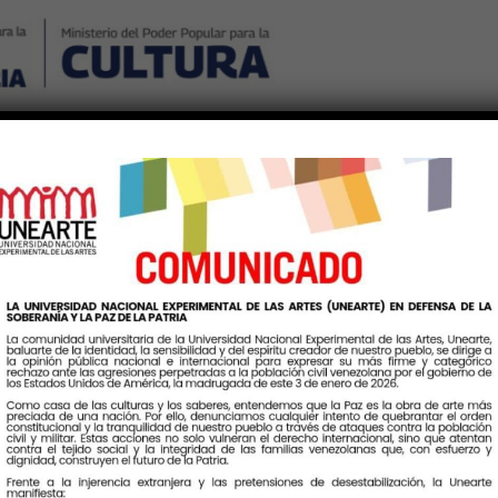
Nosotros
Noticias
Publicaciones
Contáctenos
Ingr
tiqueta:
ProducciónIntelectua