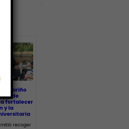
ias
go Mariño
nada de
a fortalecer
n y la
iversitaria
ermitió recoger