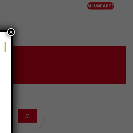
Mi UNEARTE
×
eso
l