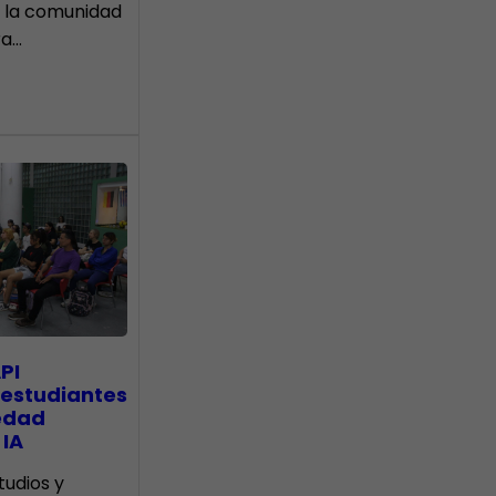
 la comunidad
ra…
PI
 estudiantes
edad
 IA
tudios y