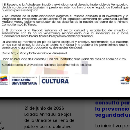
Últimas Notic
Más de 400 voces
rinden tributo a la
bre
maestra Modesta
CECA Santia
impulsó jor
Bor
consulta par
la prevenció
21 de junio de 2026
seguridad un
​La Sala Anna Julia Rojas
de la Unearte se llenó de
y
La iniciativa p
júbilo y canto colectivo
ECA