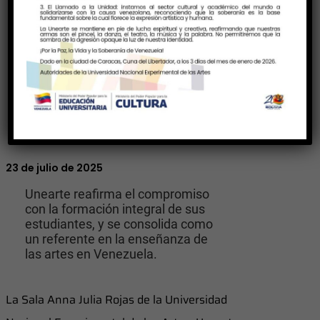
23 de julio de 2025
Unearte reafirma el compromiso
con la formación integral de sus
estudiantes, y se consolida como
un referente en la enseñanza de
las artes en Venezuela.
La Sala Anna Julia Rojas de la Universidad