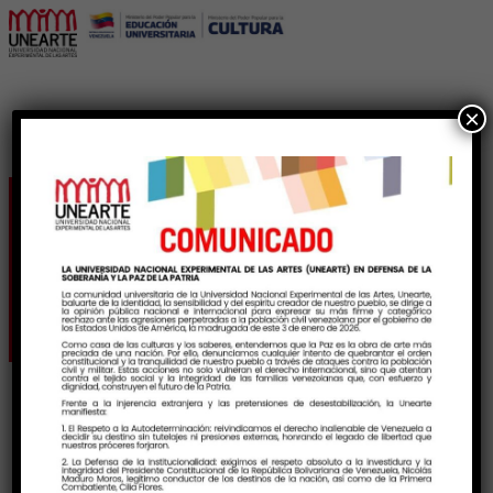
×
Gala académica con
Cátedra Ensamble