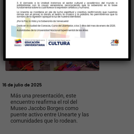
16 de julio de 2025
Más una presentación, este
encuentro reafirma el rol del
Museo Jacobo Borges como
puente activo entre Unearte y las
comunidades que lo rodean.