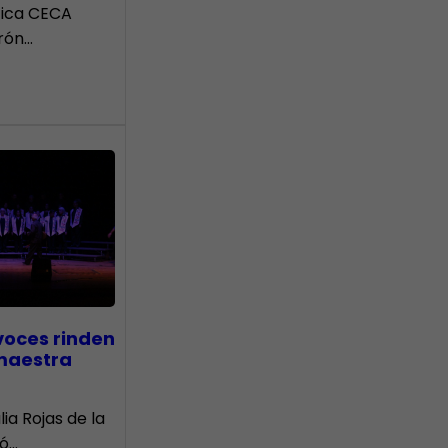
tica CECA
rón…
voces rinden
 maestra
lia Rojas de la
nó…