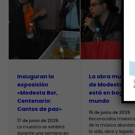
Inauguran la
La obra musical
exposición
de Modesta Bor
«Modesta Bor,
está en boga en
Centenario:
mundo
Cantos de paz»
16 de junio de 2026
Reconocidos maestro
17 de junio de 2026
de la música abordar
La muestra se exhibirá
la vida, obra y legado
durante una semana en