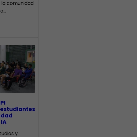
 la comunidad
ra…
PI
 estudiantes
edad
 IA
tudios y