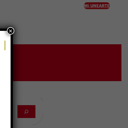
Mi UNEARTE
×
eso