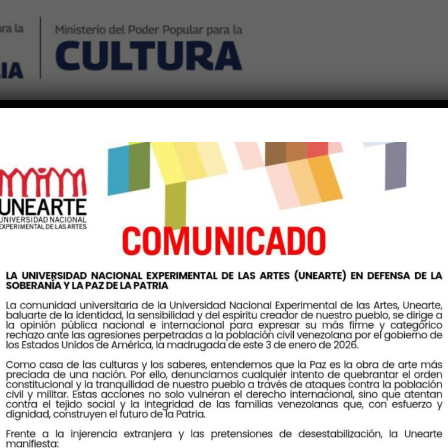
Nosotros
Noticias
Publicaciones
Contáctenos
Ingr
Etiqueta:
PNFAudiovisual