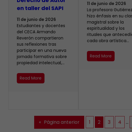
Derecho de Autor
11 de junio de 2026
en taller del SAPI
La profesora Gutiérrez
hizo énfasis en su cla
11 de junio de 2026
magistral sobre la
Estudiantes y docentes
espiritualidad y los
del CECA Armando
rituales que anteced
Reverón compartieron
cada obra artística…
sus reflexiones tras
participar en una nueva
Read More
jornada formativa sobre
propiedad intelectual,…
Read More
«
Página anterior
1
2
3
4
…