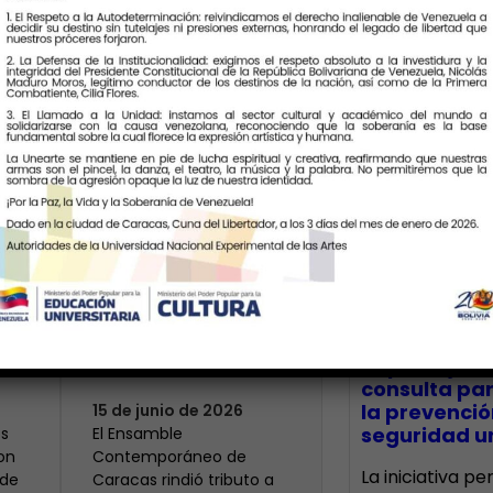
Últimas Notic
Modesta: un
centenario que
 el
resuena en la
CECA Santia
impulsó jor
memoria histórica
consulta par
la prevenció
15 de junio de 2026
seguridad un
s
El Ensamble
on
Contemporáneo de
La iniciativa p
 de
Caracas rindió tributo a