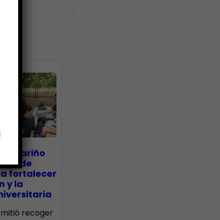
ias
go Mariño
nada de
a fortalecer
n y la
iversitaria
ermitió recoger