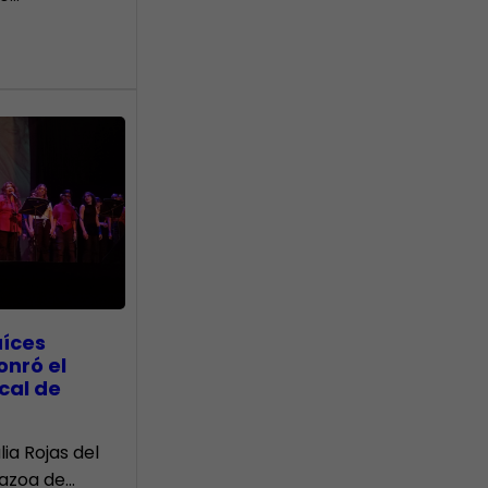
aíces
onró el
cal de
lia Rojas del
Nazoa de…