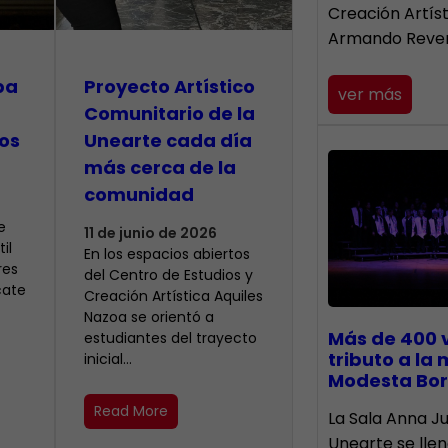
Creación Artís
Armando Reve
pa
Proyecto Artístico
ver más
Comunitario de la
os
Unearte cada día
más cerca de la
comunidad
e
11 de junio de 2026
il
En los espacios abiertos
res
del Centro de Estudios y
cate
Creación Artística Aquiles
Nazoa se orientó a
Más de 400 
estudiantes del trayecto
tributo a la
inicial…
Modesta Bor
Read More
​La Sala Anna Ju
Unearte se lle