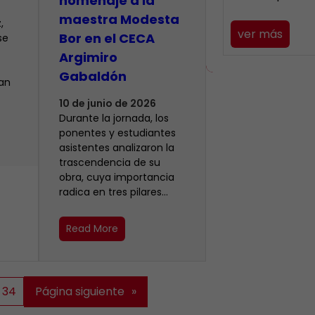
homenaje a la
maestra Modesta
,
ver más
Bor en el CECA
se
Argimiro
Gabaldón
ían
10 de junio de 2026
Durante la jornada, los
ponentes y estudiantes
asistentes analizaron la
trascendencia de su
obra, cuya importancia
radica en tres pilares…
Read More
34
Página siguiente
»