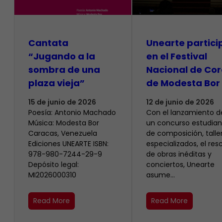
Cantata
Unearte partici
“Jugando a la
en el Festival
sombra de una
Nacional de Cor
plaza vieja”
de Modesta Bor
15 de junio de 2026
12 de junio de 2026
Poesía: Antonio Machado
​Con el lanzamiento d
Música: Modesta Bor
un concurso estudiant
Caracas, Venezuela
de composición, talle
Ediciones UNEARTE ISBN:
especializados, el res
978-980-7244-29-9
de obras inéditas y
Depósito legal:
conciertos, Unearte
MI2026000310
asume…
Read More
Read More