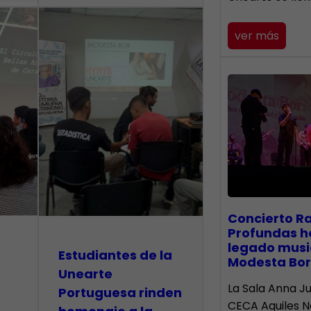
ver más
​Concierto R
Profundas h
legado musi
Estudiantes de la
Modesta Bor
Unearte
La Sala Anna Ju
Portuguesa rinden
CECA Aquiles 