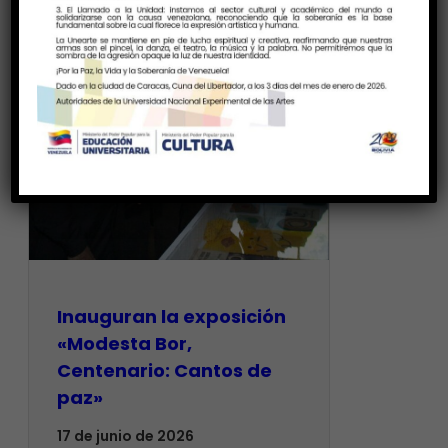
Inauguran la exposición
«Modesta Bor,
Centenario: Cantos de
paz»
17 de junio de 2026