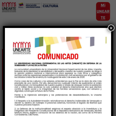
Mi
UNEAR
TE
×
Etiqueta:
PeriodoAcademico