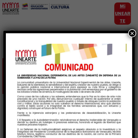
Mi
UNEAR
TE
×
Etiqueta:
mincultura