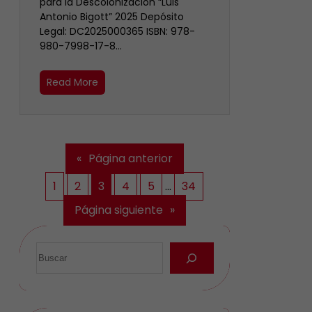
para la Descolonización “Luis
Antonio Bigott” 2025 Depósito
Legal: DC2025000365 ISBN: 978-
980-7998-17-8…
Read More
«
Página anterior
1
2
3
4
5
…
34
Página siguiente
»