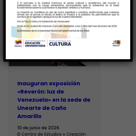
Inauguran exposición
«Reverón: luz de
Venezuela» en la sede de
Unearte de Caño
Amarillo
10 de junio de 2026
El Centro de Estudios y Creación