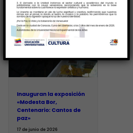
Inauguran la exposición
«Modesta Bor,
Centenario: Cantos de
paz»
17 de junio de 2026