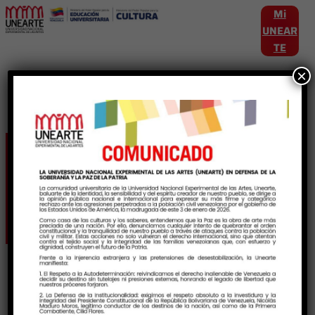
Mi
UNEAR
TE
×
Etiqueta:
LicenciadosEnArtes