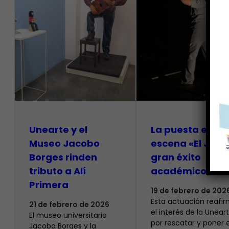
Unearte y el
La puesta en
Museo Jacobo
escena «El Jueg
Borges rinden
gran éxito
tributo a Alí
académico
Primera
19 de febrero de 202
Esta actuación reafi
21 de febrero de 2026
el interés de la Unear
El museo universitario
por rescatar y poner 
Jacobo Borges y la