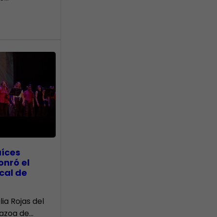
aíces
onró el
cal de
lia Rojas del
Nazoa de…