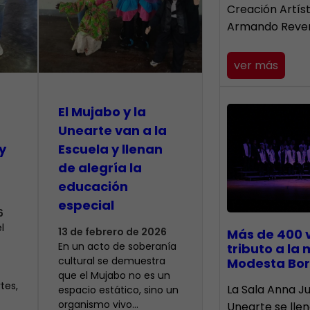
Creación Artís
Armando Reve
ver más
El Mujabo y la
Unearte van a la
y
Escuela y llenan
de alegría la
educación
especial
6
l
13 de febrero de 2026
Más de 400 
En un acto de soberanía
tributo a la
cultural se demuestra
Modesta Bor
que el Mujabo no es un
tes,
​La Sala Anna Ju
espacio estático, sino un
organismo vivo…
Unearte se lle