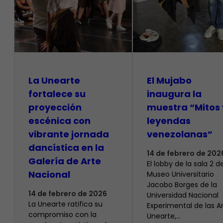
La Unearte
El Mujabo
fortalece su
inaugura la
proyección
muestra “Mitos 
escénica con
leyendas
vibrante jornada
venezolanas”
dancística en la
14 de febrero de 202
Galería de Arte
El lobby de la sala 2 de
Nacional
Museo Universitario
Jacobo Borges de la
14 de febrero de 2026
Universidad Nacional
La Unearte ratifica su
Experimental de las Ar
compromiso con la
Unearte,…