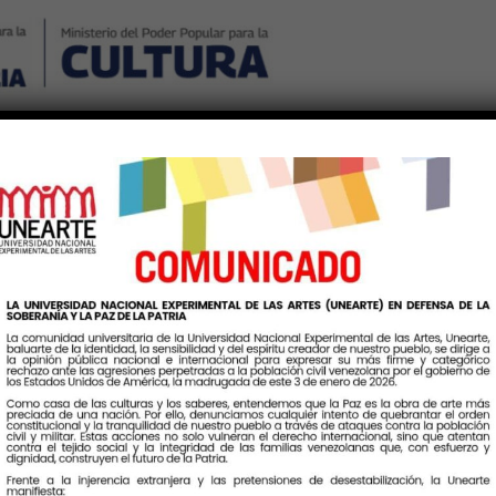
Nosotros
Noticias
Publicaciones
Contáctenos
Ingr
eta:
EscuelaNacionalDeBalle