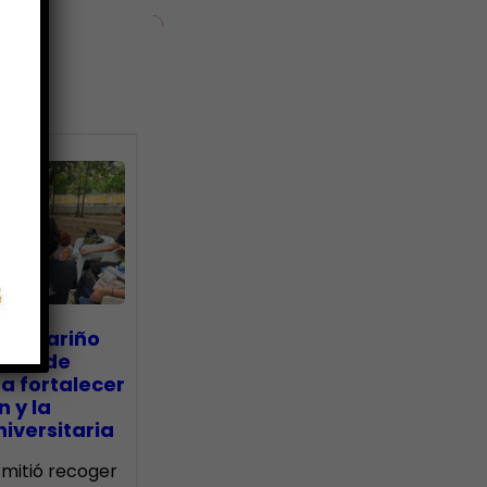
ias
go Mariño
nada de
a fortalecer
n y la
iversitaria
ermitió recoger