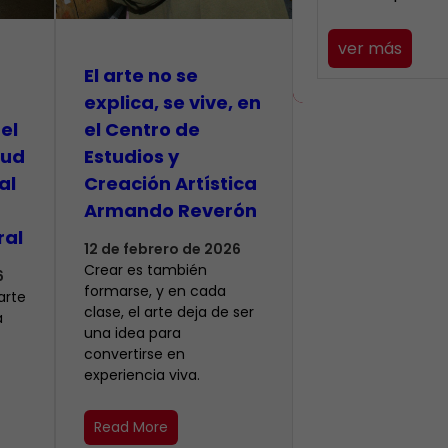
ver más
El arte no se
explica, se vive, en
el
el Centro de
tud
Estudios y
al
Creación Artística
Armando Reverón
ral
12 de febrero de 2026
Crear es también
6
formarse, y en cada
arte
clase, el arte deja de ser
a
una idea para
convertirse en
experiencia viva.
Read More