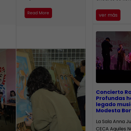
Read More
ver más
​Concierto R
Profundas h
legado musi
Modesta Bor
La Sala Anna Ju
CECA Aquiles 