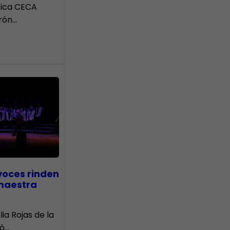
tica CECA
rón…
voces rinden
 maestra
lia Rojas de la
nó…