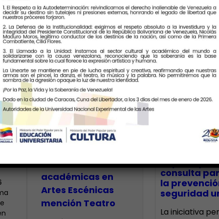
Últimas Notic
Estudiantes de
o»
Unearte
presentaron
CECA Santia
impulsó jor
muestras
consulta par
académicas en
la prevenció
6
Artes Escénicas
seguridad un
rma
mención Teatro
te
La iniciativa p
en