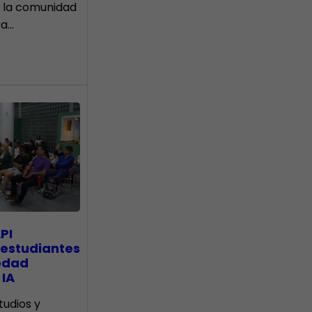
 la comunidad
ra…
PI
 estudiantes
edad
 IA
tudios y