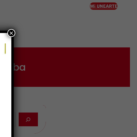
Mi UNEARTE
×
eso
tCuba