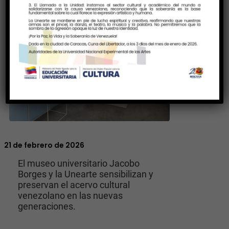
21 de febrero de 2026
El museo universitario Jacobo
Borges y la Unearte sensibilizan y
preservan el acervo cultural
venezolano en las nuevas
generaciones.