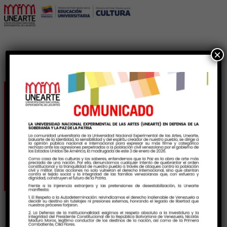
×
Unearte y el Museo
Jacobo Borges rinden
tributo a Alí Primera