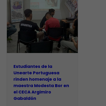
Estudiantes de la
Unearte Portuguesa
rinden homenaje a la
maestra Modesta Bor en
el CECA Argimiro
Gabaldón