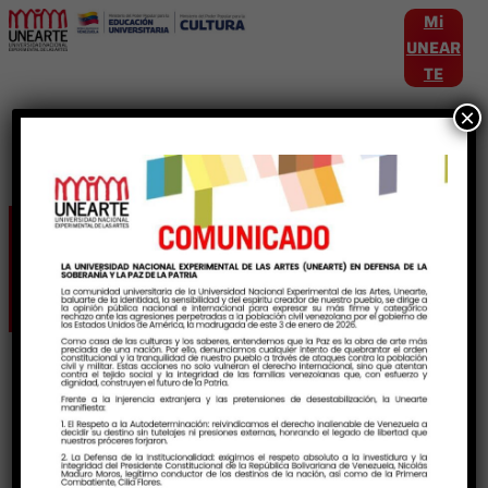
Mi
UNEAR
TE
×
Etiqueta:
DesarrolloCultural