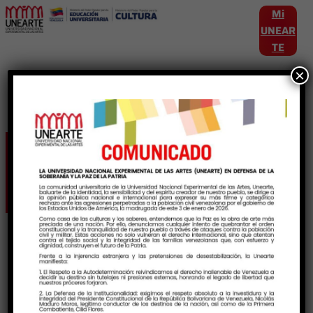
Mi
UNEAR
TE
×
Etiqueta:
CursosIntensivos