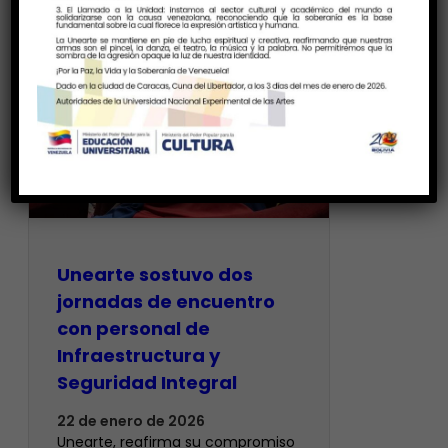
Unearte sostuvo dos
jornadas de encuentro
con personal de
Infraestructura y
Seguridad Integral
22 de enero de 2026
Unearte, reafirma su compromiso