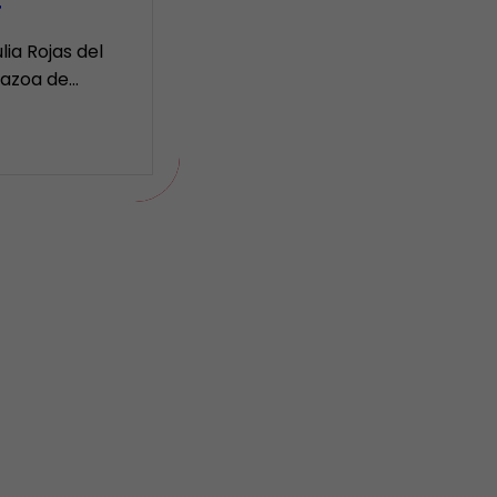
r
lia Rojas del
Nazoa de…