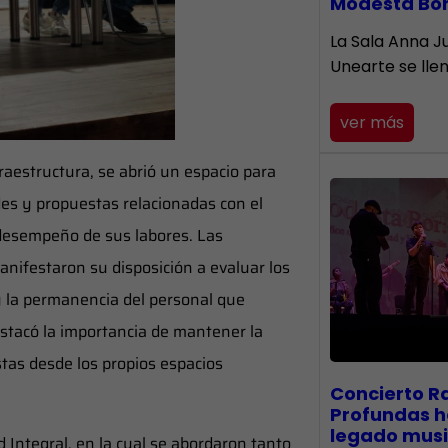
Modesta Bo
​La Sala Anna Ju
Unearte se lle
ver más
raestructura, se abrió un espacio para
es y propuestas relacionadas con el
 desempeño de sus labores. Las
nifestaron su disposición a evaluar los
 la permanencia del personal que
estacó la importancia de mantener la
stas desde los propios espacios
​Concierto R
Profundas h
legado musi
 Integral, en la cual se abordaron tanto