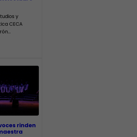
tudios y
tica CECA
rón…
voces rinden
 maestra