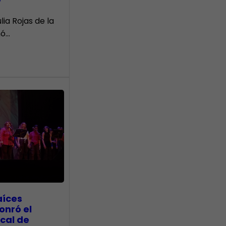
r
lia Rojas de la
nó…
aíces
onró el
cal de