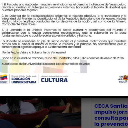
Últimas Notic
CECA Santia
impulsó jor
consulta par
la prevenció