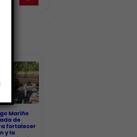
ias
go Mariño
nada de
a fortalecer
n y la