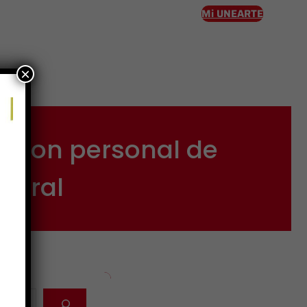
Mi UNEARTE
×
eso
o con personal de
tegral