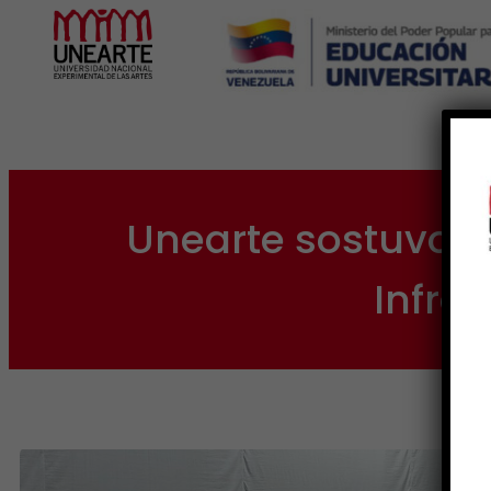
Inicio
Unearte sostuvo d
Infra