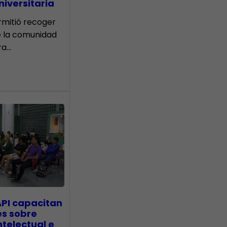
iversitaria
ermitió recoger
e la comunidad
ra…
API capacitan
es sobre
telectual e