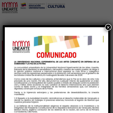
×
Comunidad Uneartista
se une al clamor por la
Paz en Eucaristía
Universitaria en honor a
los caídos el 3 de enero