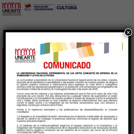
×
Unearte reflexiona
sobre la inteligencia
artificial desde el
lenguaje artístico