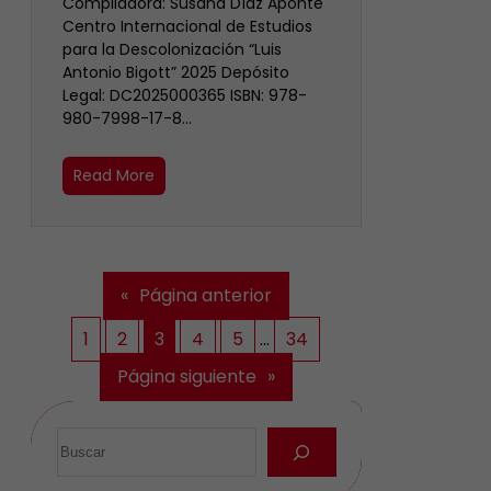
Compiladora: Susana Díaz Aponte
Centro Internacional de Estudios
para la Descolonización “Luis
Antonio Bigott” 2025 Depósito
Legal: DC2025000365 ISBN: 978-
980-7998-17-8…
Read More
«
Página anterior
1
2
3
4
5
…
34
Página siguiente
»