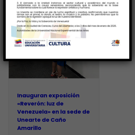
Inauguran exposición
«Reverón: luz de
Venezuela» en la sede de
Unearte de Caño
Amarillo