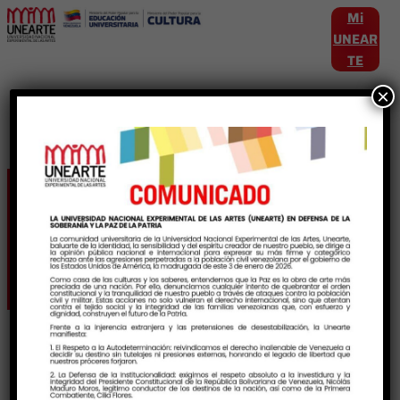
Mi
UNEAR
TE
×
Etiqueta:
compromisouniversitario