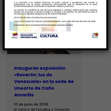
Inauguran exposición
«Reverón: luz de
Venezuela» en la sede de
Unearte de Caño
Amarillo
10 de junio de 2026
El Centro de Estudios y Creación