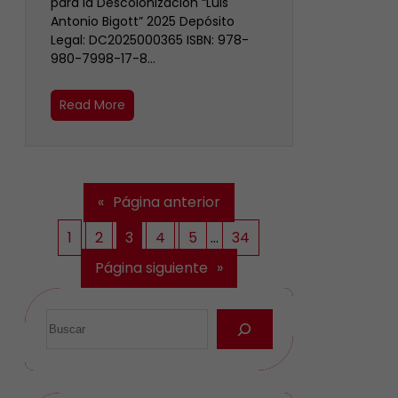
para la Descolonización “Luis
Antonio Bigott” 2025 Depósito
Legal: DC2025000365 ISBN: 978-
980-7998-17-8…
Read More
«
Página anterior
1
2
3
4
5
…
34
Página siguiente
»