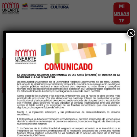
Mi
UNEAR
TE
×
Etiqueta:
VersosAlViento