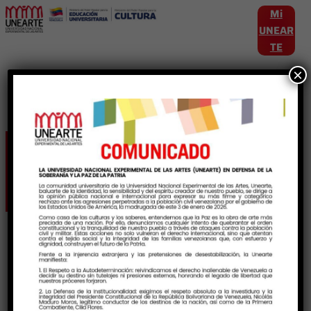
Mi
UNEAR
TE
×
Etiqueta:
publicaciones