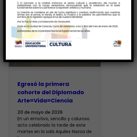
Egresó la primera
cohorte del Diplomado
Arte=Vida=Ciencia
20 de mayo de 2026
En un emotivo, sencillo y caluroso
acto celebrado la tarde de este
martes en la sala Aquiles Nazoa de