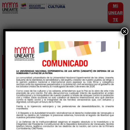
Mi
UNEAR
TE
×
Etiqueta:
GaleriaDeArte