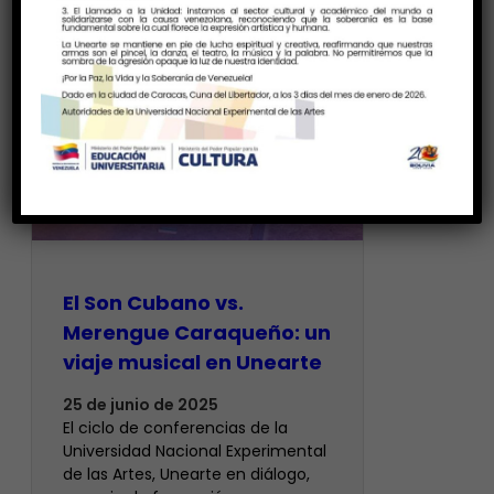
El Son Cubano vs.
Merengue Caraqueño: un
viaje musical en Unearte
25 de junio de 2025
El ciclo de conferencias de la
Universidad Nacional Experimental
de las Artes, Unearte en diálogo,