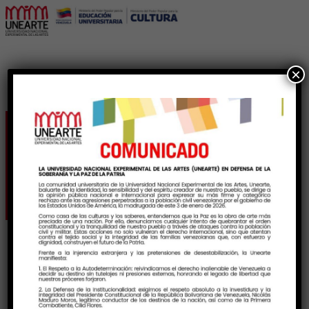
×
Etiqueta:
FormacionDancistica