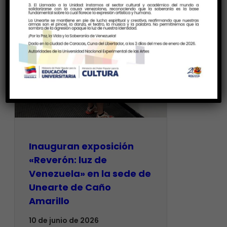
Inauguran exposición
«Reverón: luz de
Venezuela» en la sede de
Unearte de Caño
Amarillo
10 de junio de 2026