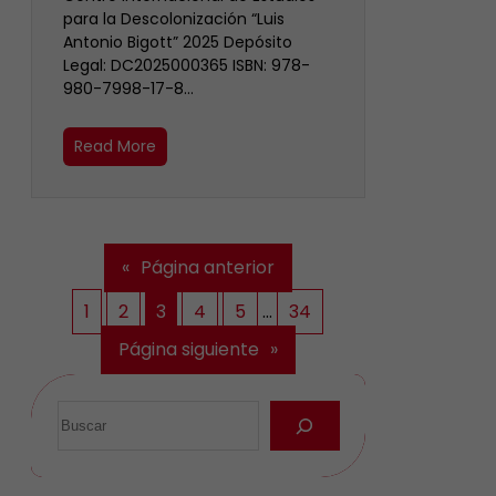
para la Descolonización “Luis
Antonio Bigott” 2025 Depósito
Legal: DC2025000365 ISBN: 978-
980-7998-17-8…
Read More
«
Página anterior
1
2
3
4
5
…
34
Página siguiente
»