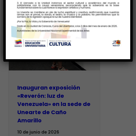
Inauguran exposición
«Reverón: luz de
Venezuela» en la sede de
Unearte de Caño
Amarillo
10 de junio de 2026