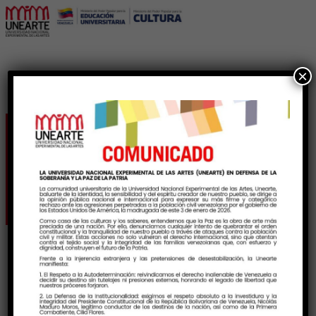
×
Etiqueta:
DefensaTrabajoDeGrado