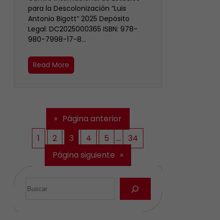
para la Descolonización “Luis
Antonio Bigott” 2025 Depósito
Legal: DC2025000365 ISBN: 978-
980-7998-17-8…
Read More
«
Página anterior
1
2
3
4
5
…
34
Página siguiente
»