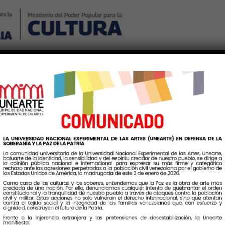
Nosotros
Noticias
Publicaciones
Contáctenos
Ingr
Etiqueta:
ClaseMagistral