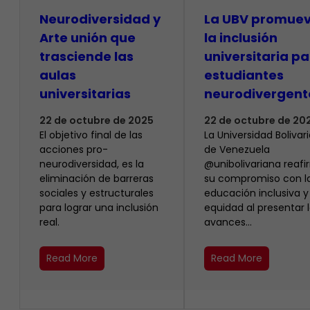
Neurodiversidad y
La UBV promue
Arte unión que
la inclusión
trasciende las
universitaria p
aulas
estudiantes
universitarias
neurodivergent
22 de octubre de 2025
22 de octubre de 20
El objetivo final de las
​La Universidad Bolivar
acciones pro-
de Venezuela
neurodiversidad, es la
@unibolivariana reaf
eliminación de barreras
su compromiso con l
sociales y estructurales
educación inclusiva y 
para lograr una inclusión
equidad al presentar 
real.
avances…
Read More
Read More