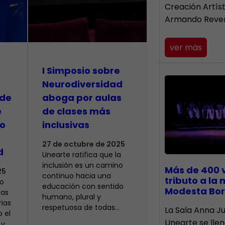
Creación Artís
Armando Reve
ver más
I Simposio sobre
Neurodiversidad
 de
aboga por aulas
e
de clases más
yo
inclusivas
27 de octubre de 2025
d
Unearte ratifica que la
inclusión es un camino
Más de 400 
25
continuo hacia una
tributo a la
to
educación con sentido
Modesta Bor
las
humano, plural y
ias
respetuosa de todas…
​La Sala Anna Ju
 el
Unearte se lle
 y