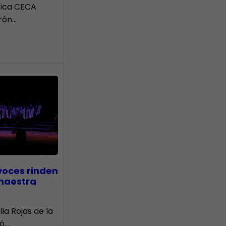
tica CECA
rón…
voces rinden
 maestra
lia Rojas de la
nó…