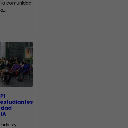
 la comunidad
ra…
PI
 estudiantes
edad
 IA
tudios y