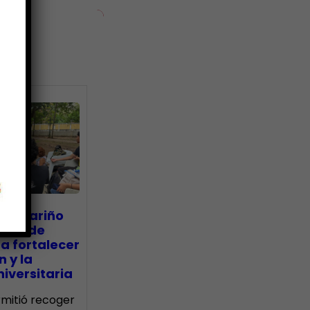
ias
go Mariño
nada de
a fortalecer
n y la
iversitaria
ermitió recoger