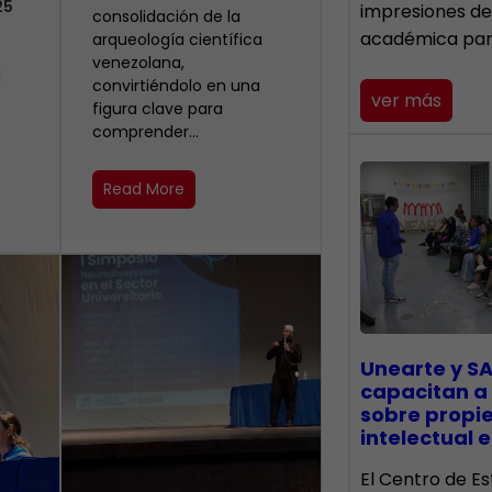
25
impresiones de
consolidación de la
académica pa
arqueología científica
venezolana,
l
convirtiéndolo en una
ver más
figura clave para
comprender…
Read More
Unearte y SA
capacitan a
sobre propi
intelectual e
El Centro de Es