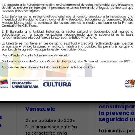
Últimas Notic
José María
Cruxent el padre
de la arqueología
CECA Santia
impulsó jor
l
científica en
consulta par
Venezuela
la prevenció
s
seguridad un
27 de octubre de 2025
e
Este arqueólogo catalán
La iniciativa p
se caracteriza en la