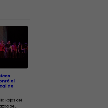
aíces
onró el
cal de
lia Rojas del
Nazoa de…