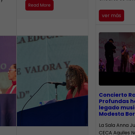
Read More
ver más
​Concierto R
Profundas h
legado musi
Modesta Bor
La Sala Anna Ju
CECA Aquiles 