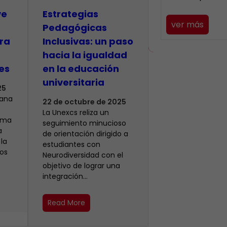
ve
Estrategias
ver más
Pedagógicas
ara
Inclusivas: un paso
hacia la igualdad
es
en la educación
universitaria
25
iana
22 de octubre de 2025
La Unexcs reliza un
irma
seguimiento minucioso
a
de orientación dirigido a
la
estudiantes con
los
Neurodiversidad con el
objetivo de lograr una
integración…
Read More