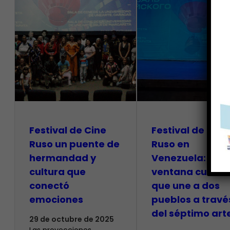
Festival de Cine
Festival de Cine
Ruso un puente de
Ruso en
hermandad y
Venezuela: una
cultura que
ventana cultura
conectó
que une a dos
emociones
pueblos a travé
del séptimo art
29 de octubre de 2025