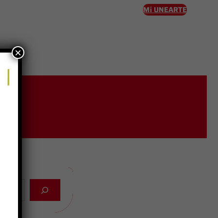
Mi UNEARTE
×
eso