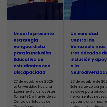
Unearte presentó
Universidad
estrategia
Central de
vanguardista
Venezuela más
para la Inclusión
tres décadas d
Educativa de
inclusión y apo
estudiantes con
a la
discapacidad
Neurodiversida
27 de octubre de 2025
27 de octubre de 20
​La Universidad Nacional
Este esfuerzo conjun
Experimental de las Artes
es clave para brindar 
(Unearte), a través de su
herramientas necesar
Centro de Estudios de
y potenciar al máximo
Creación Artística
potencial académico