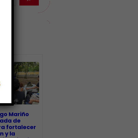
ias
go Mariño
nada de
a fortalecer
n y la