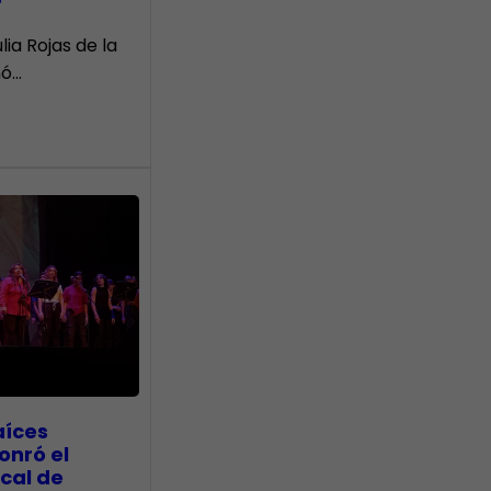
r
lia Rojas de la
nó…
aíces
onró el
cal de