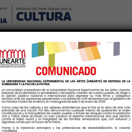
Nosotros
Noticias
Publicaciones
Contáctenos
Ingr
: México y Venezuela une
rmar lo afirmativo venez