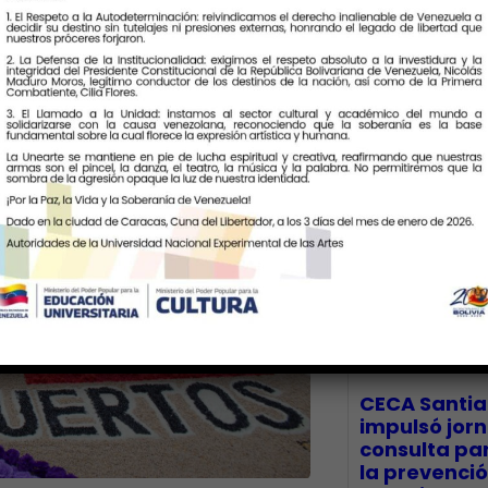
Últimas Notic
CECA Santia
impulsó jor
consulta par
la prevenció