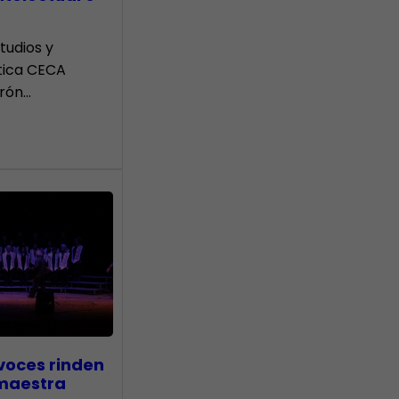
tudios y
tica CECA
rón…
voces rinden
 maestra