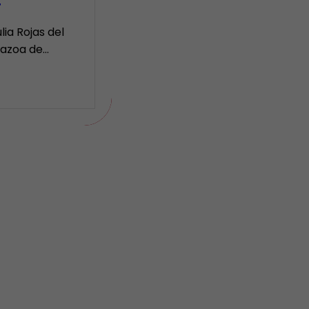
r
lia Rojas del
Nazoa de…