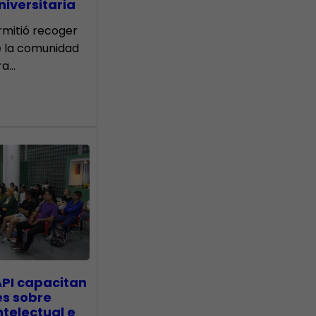
iversitaria
ermitió recoger
e la comunidad
ra…
API capacitan
es sobre
telectual e