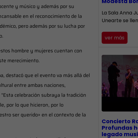
Modesta Bo
docente y músico y además por su
​La Sala Anna Ju
ncansable en el reconocimiento de la
Unearte se lle
adémico, pero además por su lucha por
o.
ver más
e estos hombre y mujeres cuentan con
este merecimiento.
lba, destacó que el evento va más allá del
ultural entre ambas naciones,
 “Esta celebración subraya la tradición
, por lo que hicieron, por lo
stro ser querido» en el contexto de la
​Concierto R
Profundas h
legado musi