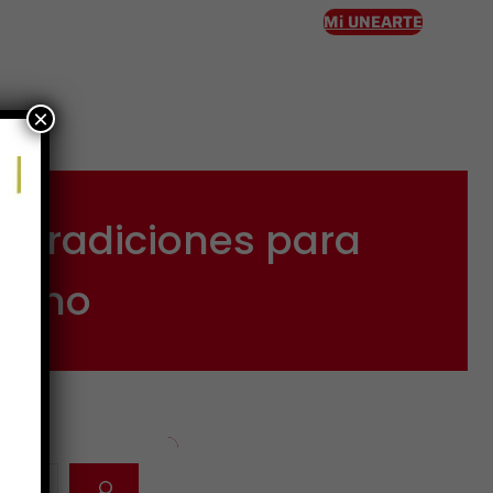
Mi UNEARTE
×
eso
n tradiciones para
olano