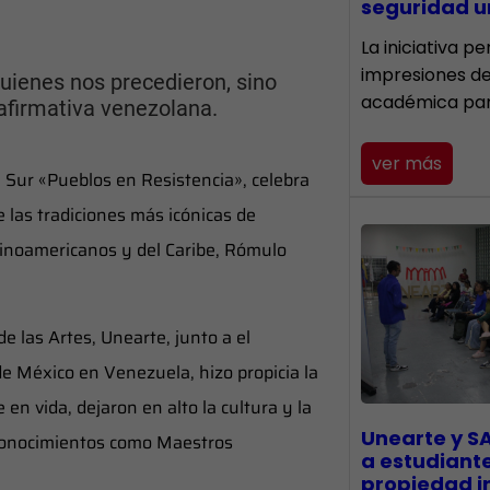
seguridad un
La iniciativa p
impresiones d
uienes nos precedieron, sino
académica pa
afirmativa venezolana.
ver más
l Sur «Pueblos en Resistencia», celebra
e las tradiciones más icónicas de
tinoamericanos y del Caribe, Rómulo
e las Artes, Unearte, junto a el
de México en Venezuela, hizo propicia la
n vida, dejaron en alto la cultura y la
Unearte y S
reconocimientos como Maestros
a estudiant
propiedad in