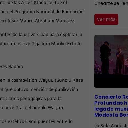
al de las Artes (Unearte) fue el
Unearte se lle
ión del Programa Nacional de Formación
ver más
 el profesor Maury Abraham Márquez.
ntes de la universidad para explorar la
 docente e investigadora Marilin Echeto
 Reveladora
es en la cosmovisión Wayuu (Süno’u Kasa
ca que obtuvo mención de publicación
​Concierto R
ntaciones pedagógicas para la
Profundas h
fía ancestral del pueblo Wayuu.
legado musi
Modesta Bo
os estéticos; son puentes entre lo
La Sala Anna Ju