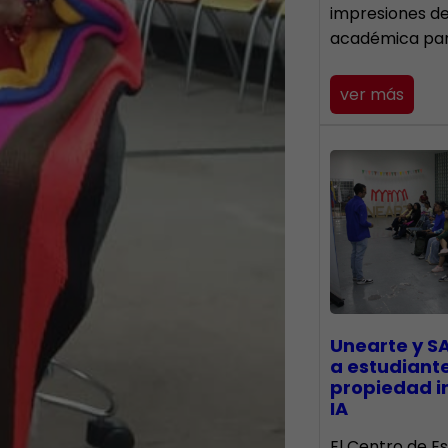
impresiones d
académica pa
ver más
Unearte y S
a estudiant
propiedad in
IA
El Centro de Es