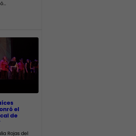
nó…
aíces
onró el
cal de
r
lia Rojas del