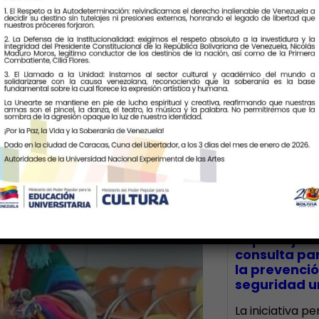
Últimas Notic
CECA Santia
impulsó jor
consulta par
la prevenció
seguridad un
La iniciativa p