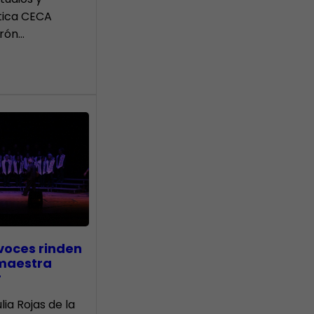
tica CECA
rón…
voces rinden
 maestra
r
lia Rojas de la