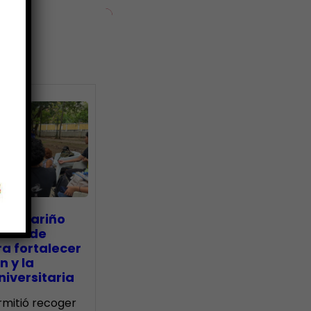
ias
go Mariño
nada de
a fortalecer
n y la
iversitaria
ermitió recoger