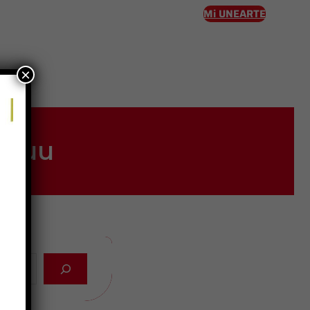
Mi UNEARTE
×
eso
wayuu