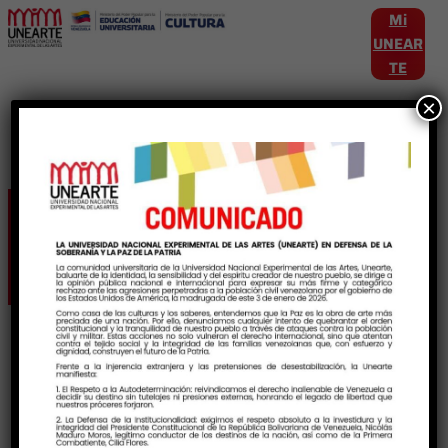
Mi
UNEAR
TE
×
Autor:
Patricia Vielma