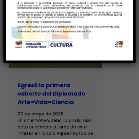
Egresó la primera
cohorte del Diplomado
Arte=Vida=Ciencia
20 de mayo de 2026
En un emotivo, sencillo y caluroso
acto celebrado la tarde de este
martes en la sala Aquiles Nazoa de