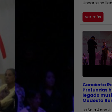
Unearte se lle
ver más
​Concierto R
Profundas h
legado musi
Modesta Bo
La Sala Anna Ju