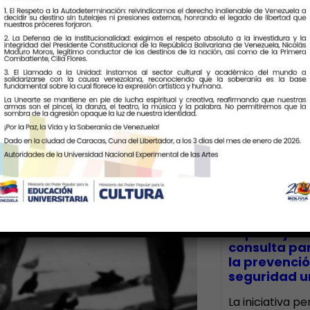
Últimas Notic
CECA Santia
impulsó jor
consulta par
la prevenció
seguridad un
La iniciativa p