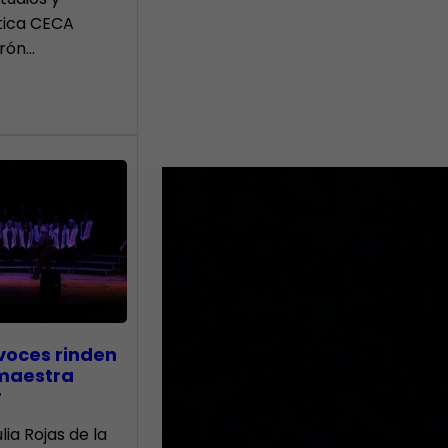
tica CECA
rón…
voces rinden
 maestra
r
lia Rojas de la