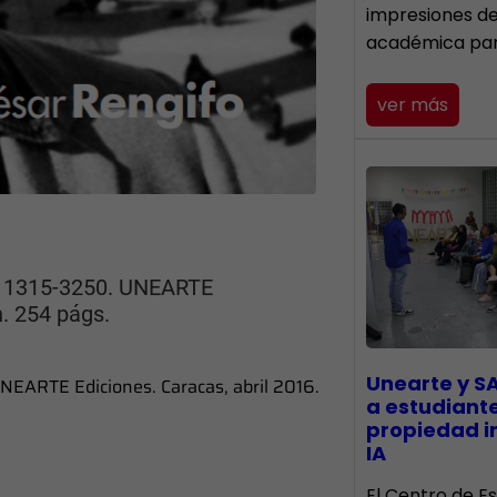
impresiones d
académica pa
ver más
N 1315-3250. UNEARTE
n. 254 págs.
Unearte y S
NEARTE Ediciones. Caracas, abril 2016.
a estudiant
propiedad in
IA
El Centro de Es