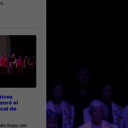
nó…
aíces
onró el
cal de
r
lia Rojas del