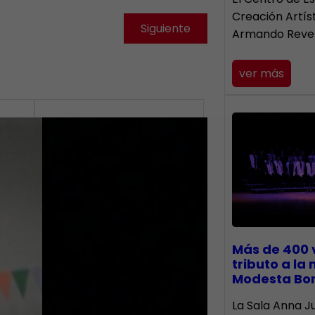
Creación Artís
Siguiente
Armando Reve
ver más
Más de 400 
tributo a la
Modesta Bo
​La Sala Anna Ju