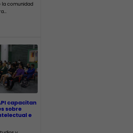
e la comunidad
ra…
API capacitan
es sobre
telectual e
tudios y