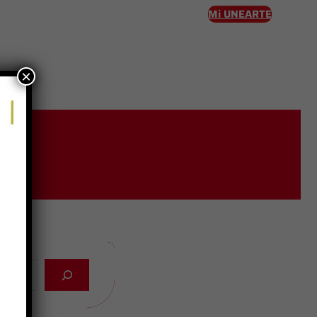
Mi UNEARTE
×
eso