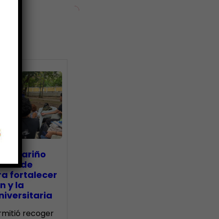
ias
go Mariño
nada de
a fortalecer
n y la
iversitaria
ermitió recoger