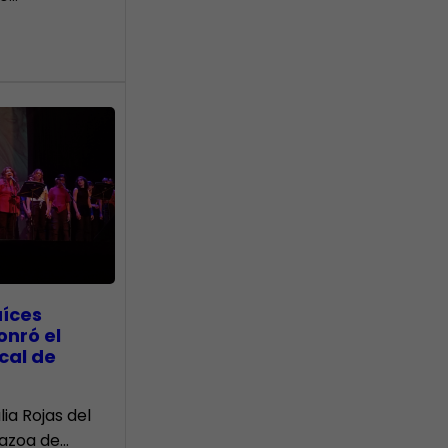
aíces
onró el
cal de
lia Rojas del
Nazoa de…