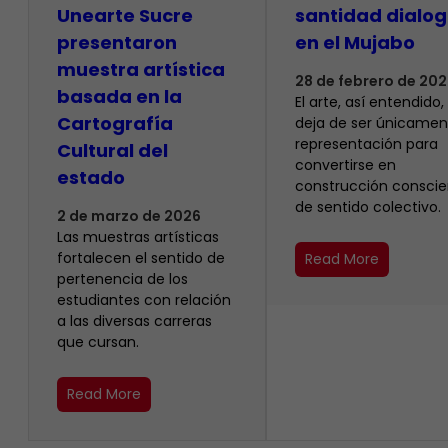
Unearte Sucre
santidad dialo
presentaron
en el Mujabo
muestra artística
28 de febrero de 202
basada en la
El arte, así entendido,
Cartografía
deja de ser únicamen
representación para
Cultural del
convertirse en
estado
construcción conscie
de sentido colectivo.
2 de marzo de 2026
Las muestras artísticas
fortalecen el sentido de
Read More
pertenencia de los
estudiantes con relación
a las diversas carreras
que cursan.
Read More