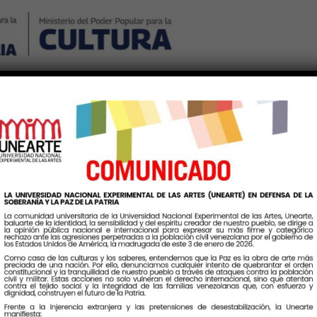
Nosotros
Noticias
Publicaciones
Contáctenos
Ingr
Etiqueta:
UnearteEnDialogo