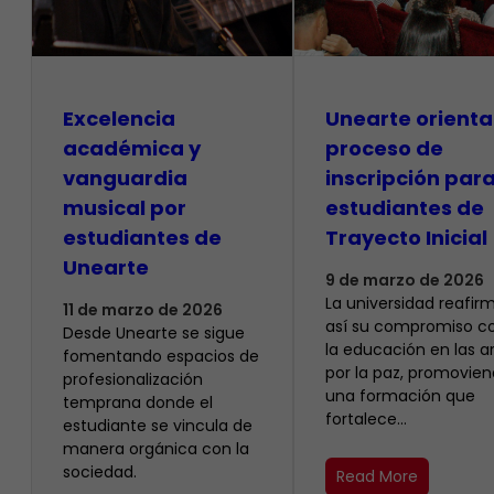
Excelencia
Unearte orienta
académica y
proceso de
vanguardia
inscripción par
musical por
estudiantes de
estudiantes de
Trayecto Inicial
Unearte
9 de marzo de 2026
La universidad reafir
11 de marzo de 2026
así su compromiso c
Desde Unearte se sigue
la educación en las a
fomentando espacios de
por la paz, promovie
profesionalización
una formación que
temprana donde el
fortalece…
estudiante se vincula de
manera orgánica con la
sociedad.
Read More