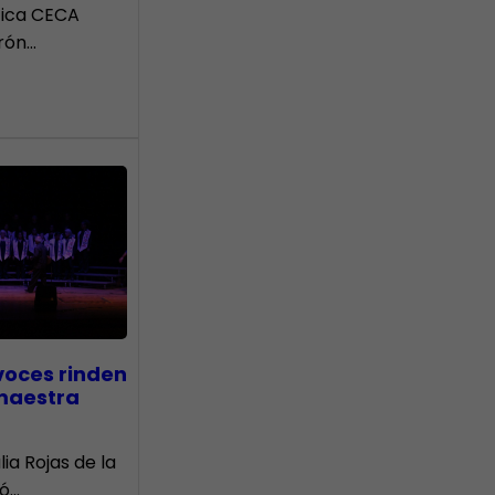
tica CECA
rón…
voces rinden
 maestra
lia Rojas de la
nó…