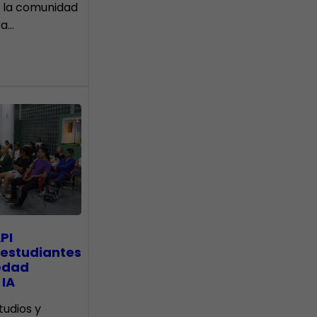
 la comunidad
ra…
PI
 estudiantes
edad
 IA
tudios y