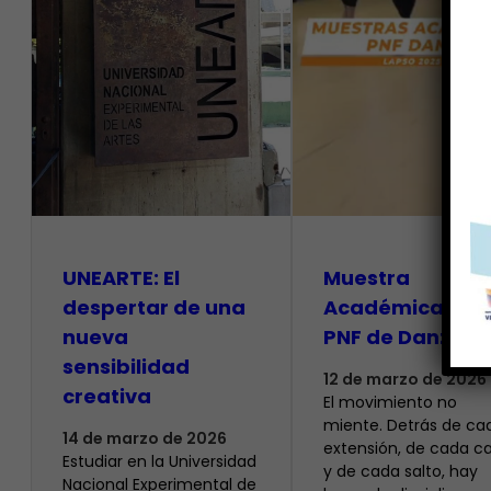
UNEARTE: El
Muestra
despertar de una
Académicas de
nueva
PNF de Danza
sensibilidad
12 de marzo de 2026
creativa
El movimiento no
miente. Detrás de ca
14 de marzo de 2026
extensión, de cada c
Estudiar en la Universidad
y de cada salto, hay
Nacional Experimental de