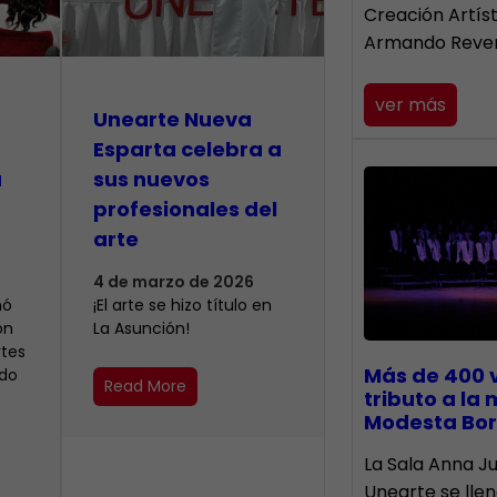
Creación Artís
Armando Reve
ver más
Unearte Nueva
Esparta celebra a
a
sus nuevos
profesionales del
arte
4 de marzo de 2026
mó
¡El arte se hizo título en
on
La Asunción!
rtes
Más de 400 
ndo
Read More
tributo a la
Modesta Bor
​La Sala Anna Ju
Unearte se lle