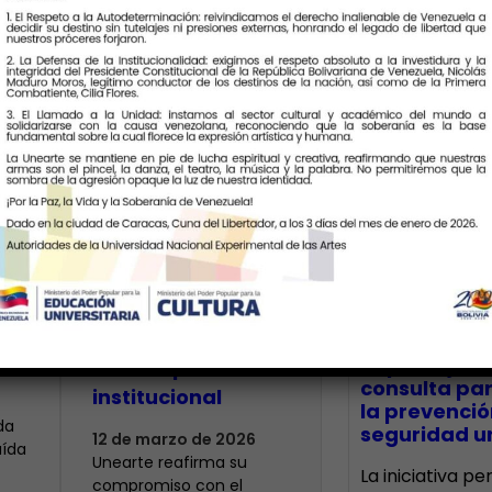
Últimas Notic
Unearte y
l
Protección Civil
fortalecen la
CECA Santia
impulsó jor
cultura preventiva
consulta par
institucional
la prevenció
da
seguridad un
12 de marzo de 2026
aída
Unearte reafirma su
La iniciativa p
compromiso con el