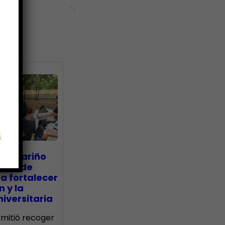
ias
go Mariño
nada de
a fortalecer
n y la
iversitaria
ermitió recoger