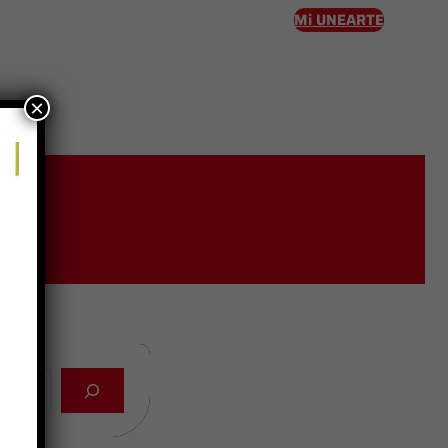
Mi UNEARTE
×
eso