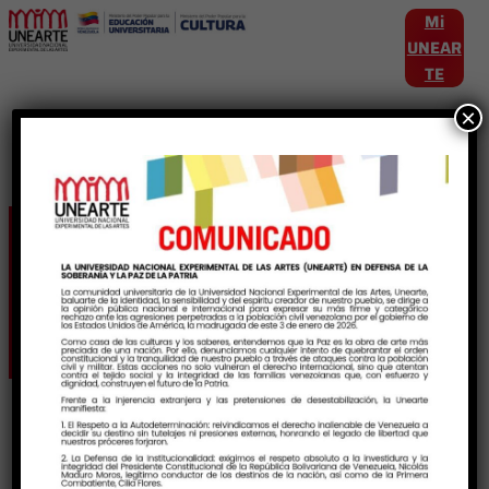
Mi
UNEAR
TE
×
Etiqueta:
ProgramaNacionaldeFormaci