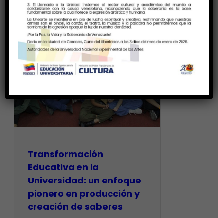
Transformación
Educativa en la
Universidad: un enfoque
pionero en producción y
creación de saberes