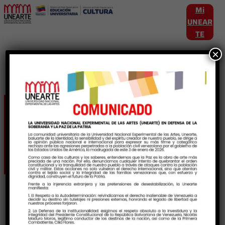
Mi
UNEAR
TE
×
Etiqueta:
procesosacademicos