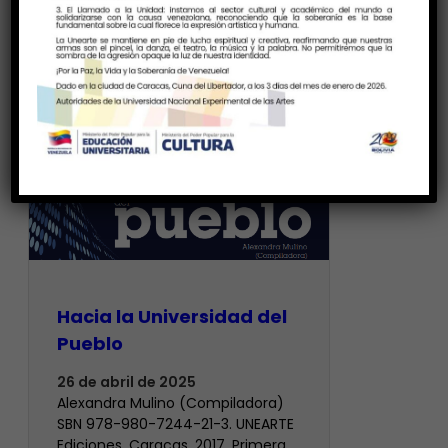
Hacia la Universidad del
Pueblo
26 de abril de 2025
Alexandra Mulino (Compiladora)
SBN 978-980-7244-21-3. UNEARTE
Ediciones. Caracas, 2017. Primera