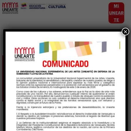
Mi
UNEAR
TE
×
Etiqueta:
PionerosMusicales