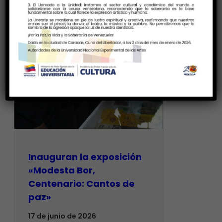
Inauguran la exposición
«Modesta Bor,
Centenario: Cantos de
paz»
17 de junio de 2026